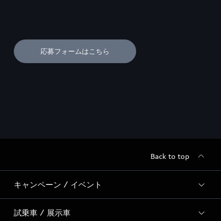
応募フォームはこちら
Back to top
キャンペーン / イベント
試乗車 / 展示車
全国統一イベント