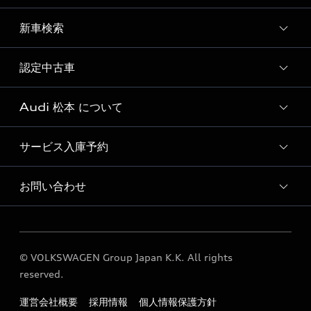
ディーラー独自イベント
新車検索
試乗予約
試乗車・展示車一覧
認定中古車
新車検索
Audi 松本 について
Audi認定中古車検索
サービス入庫予約
Audi 松本 店舗情報
Audi Approved Automobile 松本 店舗情報
お問い合わせ
Audi 松本 サービス入庫予約
Audi 松本 運営会社概要
各種お問い合わせ
定期点検 / 車検 料金表
© VOLKSWAGEN Group Japan K.K. All rights
reserved.
運営会社概要
採用情報
個人情報保護方針